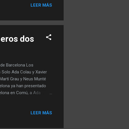
LEER MÁS
anización prevé que un 25%
veto a las empresas rusas
os cuatro días de la feria,
meros dos
 de Barcelona Los
 Solo Ada Colau y Xavier
i Martí Grau y Neus Munté
celona ya han presentado
celona en Comú, a Ada
 Grau ; Valents, a Eva
CUP, a Basha Changue . Pero,
LEER MÁS
momento, los únicos
do Barcelona en Comú y
 y después de Trias se