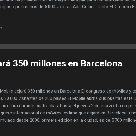
impuso por menos de 5.000 votos a Ada Colau . Tanto ERC como 
concejales, aunque Colau se llevó el gato al agua y se convirtió por
s pactar con el PSC de Jaume Collboni y recibir tres votos de la coal
io
estidura para evitar que Barcelona tuviera un alcalde independentista,
Barcelona en 1943, Maragall es hermano del exalcalde de Barcelona, 
 poeta Joan Maragall . A sus 80 años, el alcaldable de ERC es el ca
os que se presentan a la alcaldí...
ará 350 millones en Barcelona
Mobile dejará 350 millones en Barcelona El congreso de móviles y te
s 80.000 visitantes de 200 países El Mobile abrirá sus puertas este 
sarrollará durante cuatro días, hasta el jueves 2 de marzo. La empr
greso internacional de móviles, estima que dejará en Barcelona uno
mulado desde 2006, primera edición en la ciudad, es de 5.700 millon
normalidad tras la pandemia. Y será casi porque el número de visitan
ajo de 2019. Este 2023 se esperan unos 80.000 visitantes de 200 pa