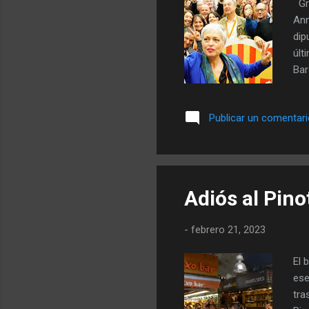
Gra
Ann
dip
últ
Bar
Par
dec
Publicar un comentar
una
Gra
Bar
Sier
Adiós al Pino
-
febrero 21, 2023
El 
ese
tra