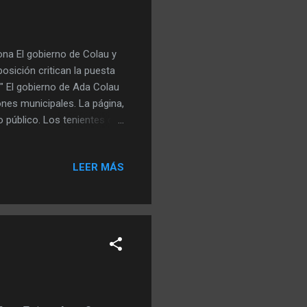
na El gobierno de Colau y
sición critican la puesta
" El gobierno de Ada Colau
nes municipales. La página,
o público. Los tenientes de
ntaron juntos la web este
adas durante el mandato y
LEER MÁS
cho el 95% del programa de
eb ha enfadado a algunos
Xavier Trias , Jordi Martí