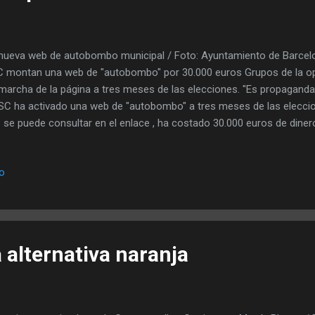
nueva web de autobombo municipal / Foto: Ayuntamiento de Barcelo
 montan una web de "autobombo" por 30.000 euros Grupos de la opo
marcha de la página a tres meses de las elecciones. "Es propaganda
SC ha activado una web de "autobombo" a tres meses de las eleccio
 se puede consultar en el enlace , ha costado 30.000 euros de diner
aldía Jordi Martí Grau (Barcelona en Comú) y Laia Bonet (PSC) prese
rcoles. Incluye 82 mapas interactivos sobre las actuaciones ejecut
io
 que están en curso. Según una nota de prensa municipal , se ha he
ierno. Críticas de la oposición La puesta en marcha de la página w
pos de la oposición. El concejal de JxCat y número tres de la lista de 
is ,...
 alternativa naranja