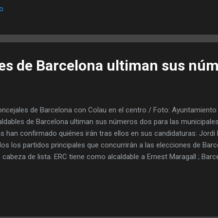
io
000-, mientras que hace cuatro años fueron más de 109.000. La org
án de Asia. Unos 5.000 congresistas son chinos. GSMA mantiene el 
 la invasión de Ucrania. 7.400 trabajadores temporales A lo largo de l
el Mobile trabajarán un...
les de Barcelona ultiman sus nú
cejales de Barcelona con Colau en el centro / Foto: Ayuntamiento
aldables de Barcelona ultiman sus números dos para las municipales
as han confirmado quiénes irán tras ellos en sus candidaturas: Jord
os los partidos principales que concurrirán a las elecciones de Bar
 cabeza de lista. ERC tiene como alcaldable a Ernest Maragall ; Bar
au ; PSC, a Jaume Collboni ; JxCat, a Xavier Trias ; Ciutadans, a Anna
era ; PP, a Daniel Sirera , Barcelona Ets Tu, a Daniel Vossele r, y la 
iénes serán los y las números 2 de las formaciones políticas? De 
tidos que han confirmado esta posición de las candidaturas han si
at. Tras Colau irá el teniente de alcaldía de Cultura Jordi Martí Grau