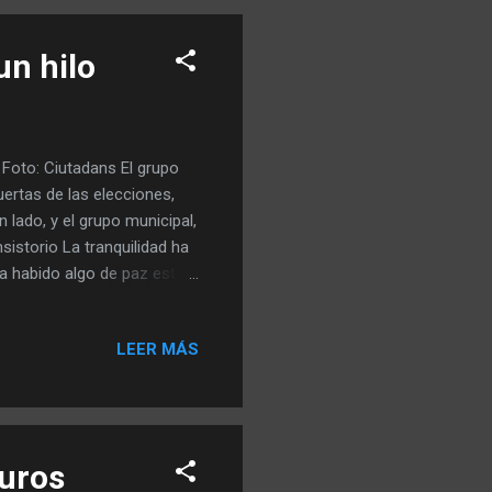
un hilo
 Foto: Ciutadans El grupo
ertas de las elecciones,
n lado, y el grupo municipal,
sistorio La tranquilidad ha
a habido algo de paz este
a Grau , para las
tre la dirección y la
LEER MÁS
arcelonés, por otro. La
 los concejales del partido.
ijo que Sierra no estaba al
uros