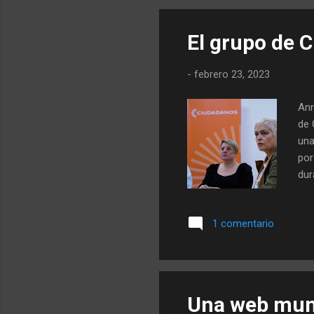
sit
El grupo de 
-
febrero 23, 2023
Ann
de 
una
por
dur
man
ele
1 comentario
can
gue
Son
día .
Una web muni