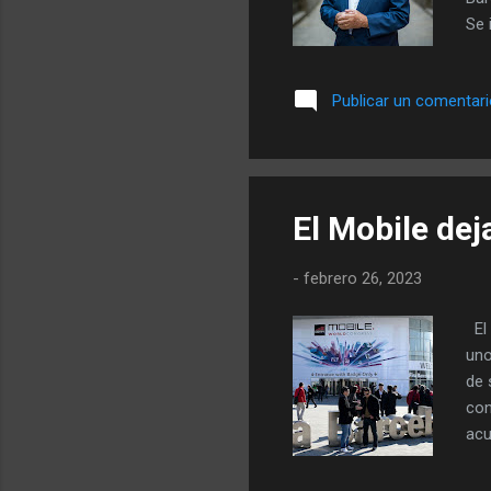
Se 
10 
tra
Publicar un comentar
inv
en 
del
tod
El Mobile dej
-
febrero 26, 2023
El 
uno
de 
con
acu
la 
deb