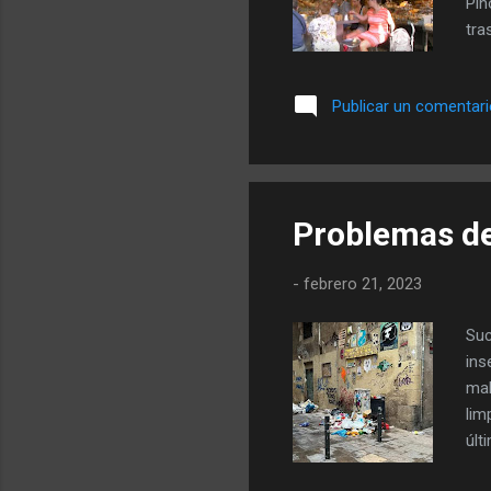
Pin
tra
sid
nom
Publicar un comentar
sob
fot
neg
hay
Problemas de
-
febrero 21, 2023
Suc
ins
mal
lim
últ
del