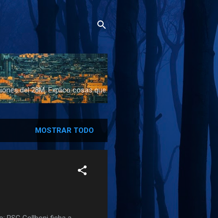
cciones del 28M. Explico cosas que
MOSTRAR TODO
o: PSC Collboni ficha a