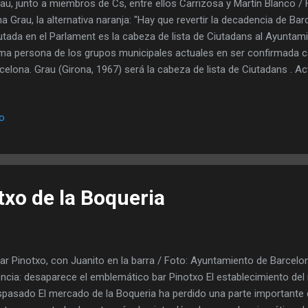
u, junto a miembros de Cs, entre ellos Carrizosa y Martín Blanco /
a Grau, la alternativa naranja: "Hay que revertir la decadencia de Bar
utada en el Parlament es la cabeza de lista de Ciutadans al Ayuntam
ima persona de los grupos municipales actuales en ser confirmada ca
celona. Grau (Girona, 1967) será la cabeza de lista de Ciutadans . A
lament y se ha impuesto en unas primarias al exconcejal Koldo Blanco
andencia de Barcelona", subraya en esta entrevista. Anna Grau, en l
io
 concentración proIsarel / Foto: Twitter-Anna Grau Guilarte dejó el
u sustituye como alcaldable de Ciutadans a Mariluz Guilarte . Guilar
celona , el acta de regidora y la política activa el pasado octubre de
ra...
txo de la Boqueria
bar Pinotxo, con Juanito en la barra / Foto: Ayuntamiento de Barcelo
ncia: desaparece el emblemático bar Pinotxo El establecimiento de
spasado El mercado de la Boqueria ha perdido una parte importante d