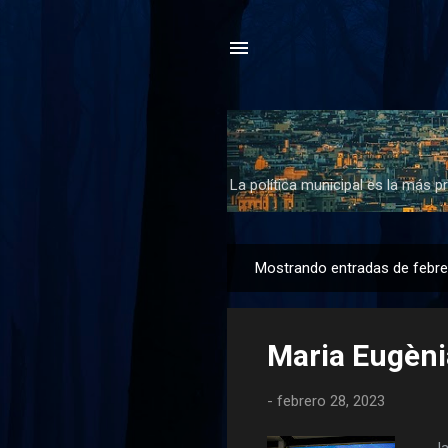
La política municipal es la más p
Mostrando entradas de febre
E
n
t
Maria Eugèni
r
a
-
febrero 28, 2023
d
a
Jau