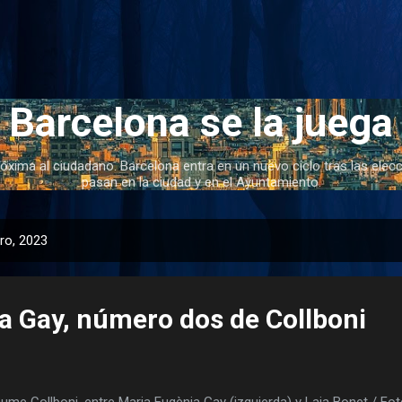
Ir al contenido principal
Barcelona se la juega
róxima al ciudadano. Barcelona entra en un nuevo ciclo tras las ele
pasan en la ciudad y en el Ayuntamiento.
ro, 2023
a Gay, número dos de Collboni
me Collboni, entre Maria Eugènia Gay (izquierda) y Laia Bonet / Fot