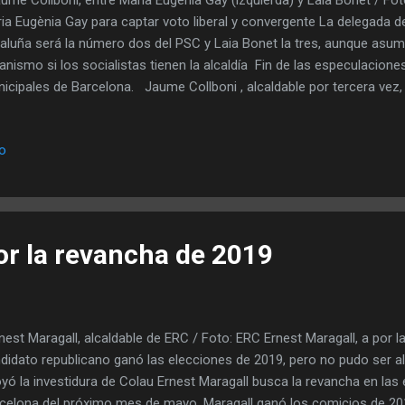
ia Eugènia Gay para captar voto liberal y convergente La delegada d
aluña será la número dos del PSC y Laia Bonet la tres, aunque asum
anismo si los socialistas tienen la alcaldía Fin de las especulacione
icipales de Barcelona. Jaume Collboni , alcaldable por tercera vez,
 , actual delegada del Gobierno español en Cataluña, de número dos
ra número dos en 2019, Laia Bonet , a la posición tres. Bonet es ac
io
aldía en el Ayuntamiento. El fichaje de Gay responde a un intento del 
la antigua CiU no independentista. Gay era uno de los nombres que
a acompañar a Collboni. Así se explicó el pasado sábado en este blog
 PSC no quería que Bonet re...
or la revancha de 2019
est Maragall, alcaldable de ERC / Foto: ERC Ernest Maragall, a por l
didato republicano ganó las elecciones de 2019, pero no pudo ser a
yó la investidura de Colau Ernest Maragall busca la revancha en las
celona del próximo mes de mayo. Maragall ganó los comicios de 20