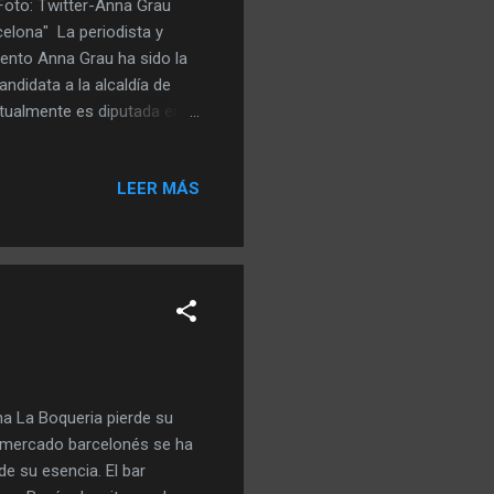
 Foto: Twitter-Anna Grau
celona" La periodista y
iento Anna Grau ha sido la
ndidata a la alcaldía de
ctualmente es diputada en el
 . "Hay que revertir la
a plaza de Sant Jaume, en
LEER MÁS
 Ayuntamiento en octubre
te dejó el Ayuntamiento de
spués de que otro edil, Paco
na La Boqueria pierde su
l mercado barcelonés se ha
e su esencia. El bar