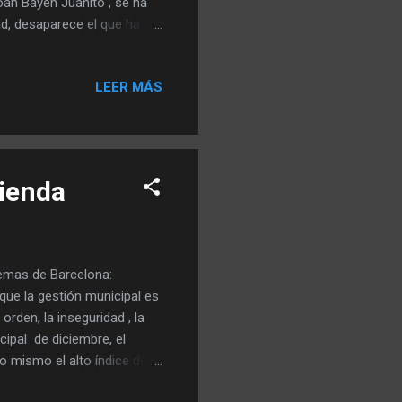
oan Bayén Juanito , se ha
ad, desaparece el que ha
ro siga usando el mismo
el Pinotxo sin Juanito y su
LEER MÁS
ansaba a diario de hacerse
esde entonces, al frente del
habría precipitado que se
vienda
lemas de Barcelona:
 que la gestión municipal es
rden, la inseguridad , la
cipal de diciembre, el
lo mismo el alto índice de
eocupa al 24,8% de los