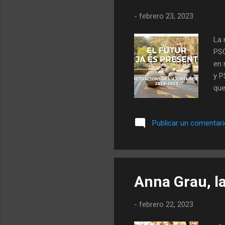
-
febrero 23, 2023
La 
PSC
en 
y P
que
alc
mié
Publicar un comentar
las
gob
gru
Galb
Anna Grau, la
-
febrero 22, 2023