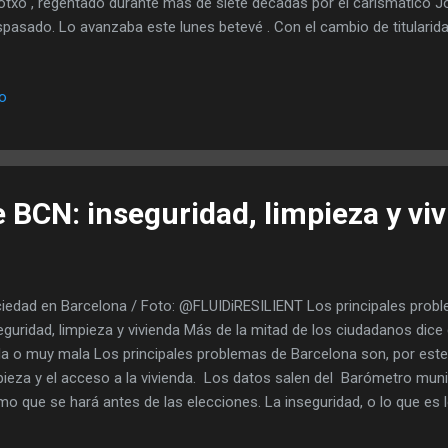
otxo , regentado durante más de siete décadas por el carismático J
spasado. Lo avanzaba este lunes betevé . Con el cambio de titularid
o el santo y seña del emblemático mercado. Da igual que en un futu
bre -es una marca internacional y aparece en todas las guías-, pero 
io
rino ya no será el Pinotxo. Joan Bayén era todo amabilidad. No se c
os con clientes y turistas. A sus 89 años, Juanito ya está jubilado. D
ocio estaba su sobrino, Jordi Asín. Parece que una disputa familiar 
a traspasado el establecimiento. Se l...
 BCN: inseguridad, limpieza y vi
iedad en Barcelona / Foto: @FLUIDiRESILIENT Los principales prob
eguridad, limpieza y vivienda Más de la mitad de los ciudadanos dice
a o muy mala Los principales problemas de Barcelona son, por este o
pieza y el acceso a la vivienda. Los datos salen del Barómetro muni
imo que se hará antes de las elecciones. La inseguridad, o lo que es 
itos de la ciudad ( 1,2 millones entre 2015 y septiembre de 2022), pr