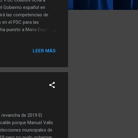
el Gobierno español en
irá las competencias de
s en el PSC para las
 ha puesto a Maria Eugènia
 y ha desplazado a la que
tualmente teniente de
LEER MÁS
PSC de captar voto liberal y
 sonaba desde hacía tiempo
 , al igual que una parte
a revancha de 2019 El
lcalde porque Manuel Valls
 elecciones municipales de
19 pero no pudo gobernar.