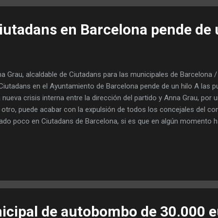
uará la regidora y exconsellera Neus Munté . En mucha...
Ciutadans en Barcelona pende de 
a Grau, alcaldable de Ciutadans para las municipales de Barcelona /
Ciutadans en el Ayuntamiento de Barcelona pende de un hilo A las pu
 nueva crisis interna entre la dirección del partido y Anna Grau, por u
 otro, puede acabar con la expulsión de todos los concejales del con
ado poco en Ciutadans de Barcelona, si es que en algún momento h
dato. Menos de una semana después de elegir a su alcaldable, Ann
cciones municipales de mayo, el enfrentamiento se ha recrudecido en
didata, por un lado, y los tres ediles municipales del Ayuntamiento b
rra podría acabar, en el peor de los casos, con la expulsión de todos
 P aco Sierra , Noemí Martín y Julia Barea . Hace unos días, Grau d
..
cipal de autobombo de 30.000 e