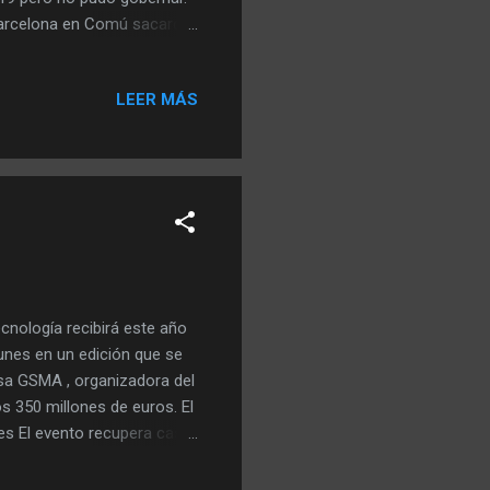
Barcelona en Comú sacaron
 segunda vez en alcaldesa
ición de Manuel Valls en la
LEER MÁS
 el propio Maragall. Nacido
Pasqual Maragall y nieto
ndidato más veterano de
cnología recibirá este año
lunes en un edición que se
esa GSMA , organizadora del
s 350 millones de euros. El
es El evento recupera casi
tes todavía estará por
íses -en 2022 fueron