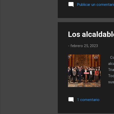
Publicar un comentar
60.
ser
por
en 
Los alcaldab
-
febrero 25, 2023
Con
alc
Tri
Tod
sus
Col
Par
1 comentario
¿qu
par
JxC