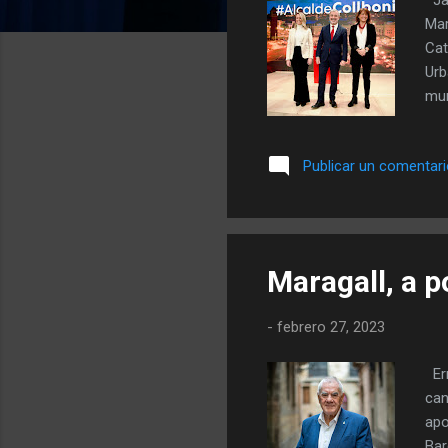
s
Mar
Cat
Urb
mun
Gay
fue
Publicar un comentar
alc
de 
par
del
Maragall, a p
-
febrero 27, 2023
Ern
can
apo
Bar