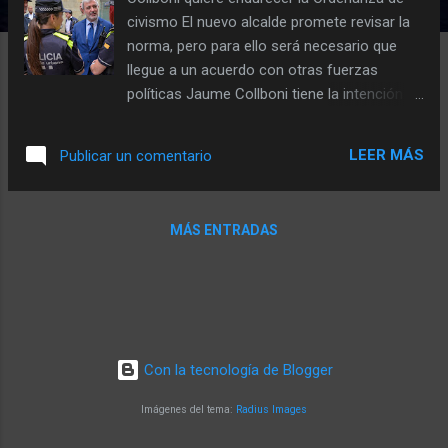
civismo El nuevo alcalde promete revisar la
norma, pero para ello será necesario que
llegue a un acuerdo con otras fuerzas
políticas Jaume Collboni tiene la intención de
endurecer la Ordenanza de civismo. El nuevo
alcalde lo ha dicho este viernes por la
LEER MÁS
Publicar un comentario
mañana tras un encuentro con el jefe de la
Guardia Urbana, Pedro Velázquez , en Ciutat
Vella, ha recogido betevé . Según Collboni, la
MÁS ENTRADAS
intención es revisar la norma y aumentar el
régimen sancionador para adaptarlo a los
nuevos comportamientos. En cualquier
caso, el líder del PSC necesitará llegar a
acuerdos con otras fuerzas políticas para
conseguirlo, ya que la aprobación requiere
Con la tecnología de Blogger
de la mayoría del pleno. No debería tener
problema porque Trias per Barcelona y PP
Imágenes del tema:
Radius Images
muy probablemente le apoyarán. "Las