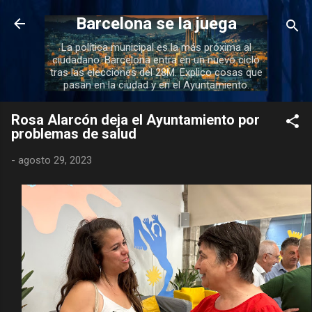
Ir al contenido principal
Barcelona se la juega
La política municipal es la más próxima al
ciudadano. Barcelona entra en un nuevo ciclo
tras las elecciones del 28M. Explico cosas que
pasan en la ciudad y en el Ayuntamiento.
Rosa Alarcón deja el Ayuntamiento por
problemas de salud
-
agosto 29, 2023