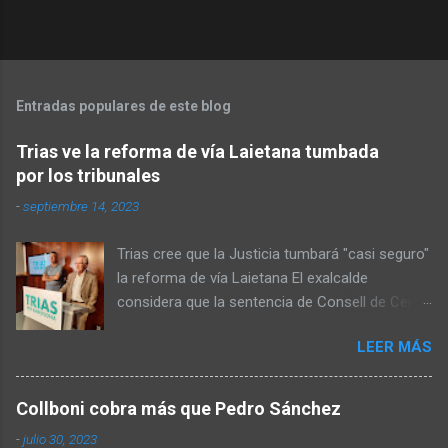
Entradas populares de este blog
Trias ve la reforma de vía Laietana tumbada
por los tribunales
-
septiembre 14, 2023
Trias cree que la Justicia tumbará "casi seguro"
la reforma de vía Laietana El exalcalde
considera que la sentencia de Consell de Cent
no es contra Barcelona sino contra una forma
LEER MÁS
de hacer las cosas mal y "con cierta
prepotencia" de Colau El presidente de Trias
per Barcelona no cierra la puerta a un pacto
Collboni cobra más que Pedro Sánchez
con Collboni para gobernar la ciudad: "Pero
-
julio 30, 2023
hace falta que los otros quieran" Xavier Trias ,